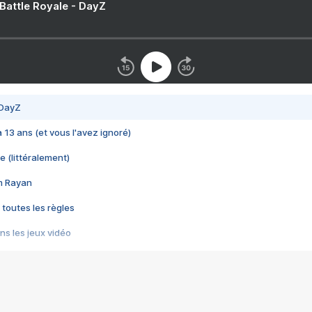
 Battle Royale - DayZ
 DayZ
 a 13 ans (et vous l'avez ignoré)
e (littéralement)
im Rayan
 toutes les règles
s les jeux vidéo
us choquant de Rockstar ? - Le scandale BULLY
e plus moche de Steam
du RÊVE tourne au CAUCHEMAR