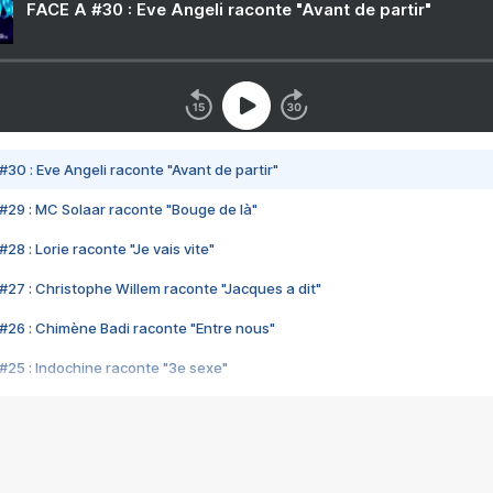
FACE A #30 : Eve Angeli raconte "Avant de partir"
#30 : Eve Angeli raconte "Avant de partir"
#29 : MC Solaar raconte "Bouge de là"
28 : Lorie raconte "Je vais vite"
#27 : Christophe Willem raconte "Jacques a dit"
#26 : Chimène Badi raconte "Entre nous"
#25 : Indochine raconte "3e sexe"
#24 : Zaho raconte "C'est chelou"
#23 : Patrick Bruel raconte "Au café des délices"
#22 : Kyo raconte "Le chemin"