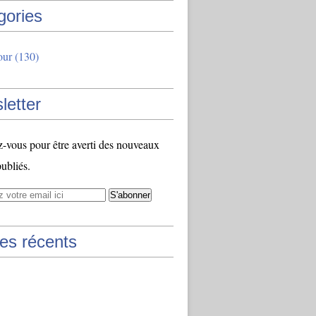
gories
our
(130)
letter
vous pour être averti des nouveaux
publiés.
les récents