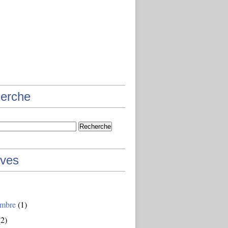
erche
ives
mbre
(1)
2)