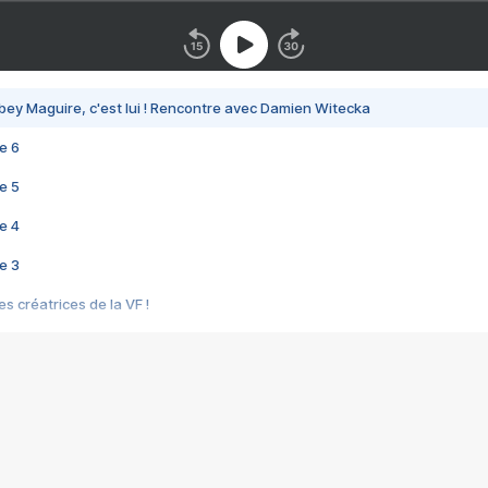
bey Maguire, c'est lui ! Rencontre avec Damien Witecka
e 6
e 5
e 4
e 3
s créatrices de la VF !
e 2
e 1
e Mektoub My Love arrive enfin ! Rencontre avec Shaïn Boumedine et Sal
i : après Toni en famille