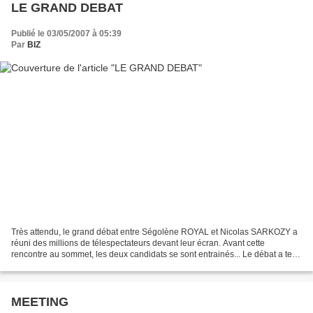
LE GRAND DEBAT
Publié le 03/05/2007 à 05:39
Par
BIZ
Très attendu, le grand débat entre Ségolène ROYAL et Nicolas SARKOZY a
réuni des millions de télespectateurs devant leur écran. Avant cette
rencontre au sommet, les deux candidats se sont entrainés... Le débat a tenu
toutes ses promesses, chiffres en...
MEETING